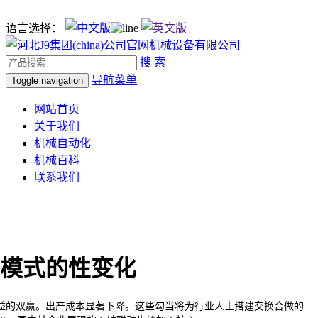
语言选择：
搜 索
导航菜单
Toggle navigation
网站首页
关于我们
机械自动化
机械百科
联系我们
模式的性变化
的双赢。出产成本显著下降。这些勾当将为行业人士搭建交换合做的