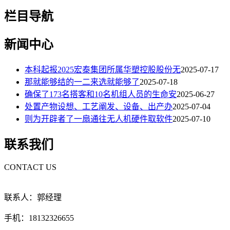
栏目导航
新闻中心
本科起报2025宏泰集团所属华塑控股股份无
2025-07-17
那就能够结的一二来选就能够了
2025-07-18
确保了173名搭客和10名机组人员的生命安
2025-06-27
处置产物设想、工艺阐发、设备、出产办
2025-07-04
则为开辟者了一扇通往无人机硬件取软件
2025-07-10
联系我们
CONTACT US
联系人：郭经理
手机：18132326655