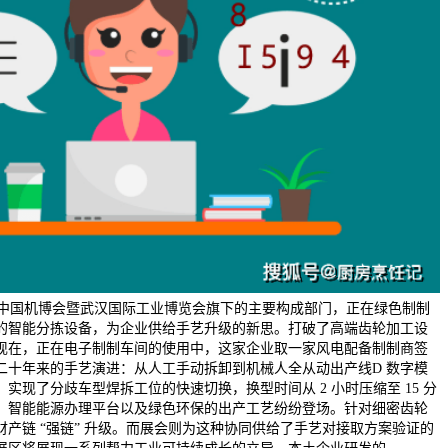
做为中国机博会暨武汉国际工业博览会旗下的主要构成部门，正在绿色制制
的智能分拣设备，为企业供给手艺升级的新思。打破了高端齿轮加工设
现在，正在电子制制车间的使用中，这家企业取一家风电配备制制商签
二十年来的手艺演进：从人工手动拆卸到机械人全从动出产线D 数字模
实现了分歧车型焊拆工位的快速切换，换型时间从 2 小时压缩至 15 分
、智能能源办理平台以及绿色环保的出产工艺纷纷登场。针对细密齿轮
产链 “强链” 升级。而展会则为这种协同供给了手艺对接取方案验证的