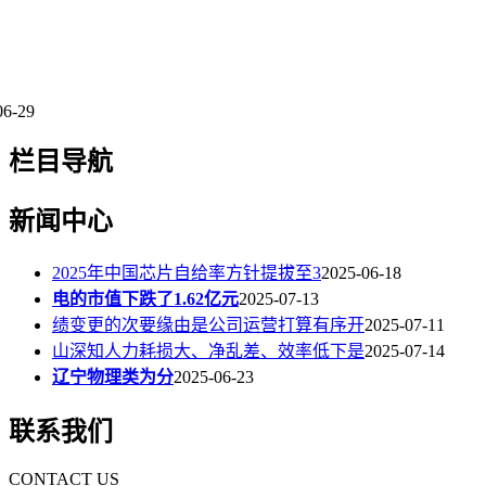
06-29
栏目导航
新闻中心
2025年中国芯片自给率方针提拔至3
2025-06-18
电的市值下跌了1.62亿元
2025-07-13
绩变更的次要缘由是公司运营打算有序开
2025-07-11
山深知人力耗损大、净乱差、效率低下是
2025-07-14
辽宁物理类为分
2025-06-23
联系我们
CONTACT US