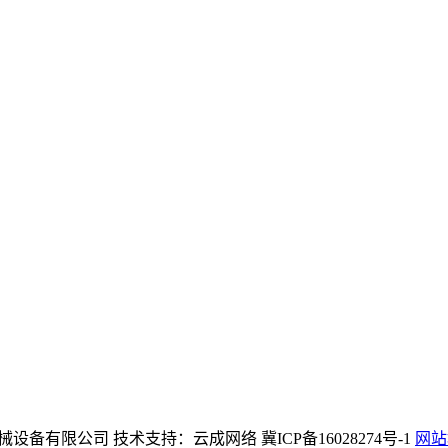
na)公司官网机械设备有限公司 技术支持：云成网络 冀ICP备16028274号-1
网站