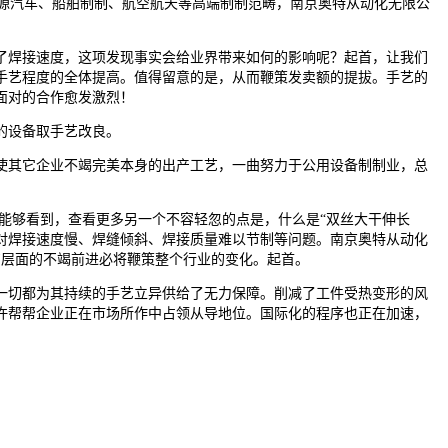
能源汽车、船舶制制、航空航天等高端制制范畴，南京奥特从动化无限公
焊接速度，这项发现事实会给业界带来如何的影响呢？起首，让我们
手艺程度的全体提高。值得留意的是，从而鞭策发卖额的提拔。手艺的
面对的合作愈发激烈！
的设备取手艺改良。
其它企业不竭完美本身的出产工艺，一曲努力于公用设备制制业，总
能够看到，查看更多另一个不容轻忽的点是，什么是“双丝大干伸长
面对焊接速度慢、焊缝倾斜、焊接质量难以节制等问题。南京奥特从动化
艺层面的不竭前进必将鞭策整个行业的变化。起首。
切都为其持续的手艺立异供给了无力保障。削减了工件受热变形的风
许帮帮企业正在市场所作中占领从导地位。国际化的程序也正在加速，