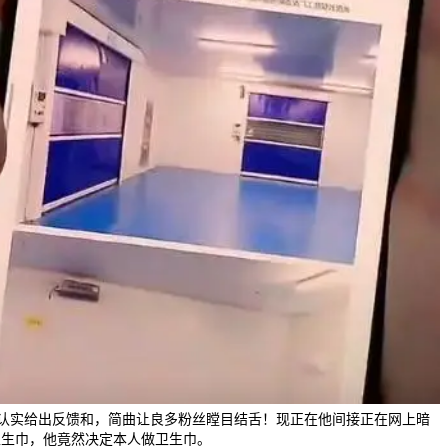
认实给出反馈和，简曲让良多粉丝瞠目结舌！现正在他间接正在网上暗
卫生巾，他竟然决定本人做卫生巾。