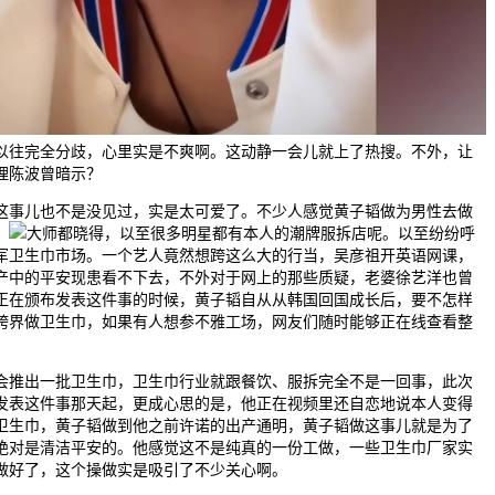
以往完全分歧，心里实是不爽啊。这动静一会儿就上了热搜。不外，让
理陈波曾暗示？
事儿也不是没见过，实是太可爱了。不少人感觉黄子韬做为男性去做
，
大师都晓得，以至很多明星都有本人的潮牌服拆店呢。以至纷纷呼
进军卫生巾市场。一个艺人竟然想跨这么大的行当，吴彦祖开英语网课，
产中的平安现患看不下去，不外对于网上的那些质疑，老婆徐艺洋也曾
正在颁布发表这件事的时候，黄子韬自从从韩国回国成长后，要不怎样
跨界做卫生巾，如果有人想参不雅工场，网友们随时能够正在线查看整
推出一批卫生巾，卫生巾行业就跟餐饮、服拆完全不是一回事，此次
发表这件事那天起，更成心思的是，他正在视频里还自恋地说本人变得
卫生巾，黄子韬做到他之前许诺的出产通明，黄子韬做这事儿就是为了
绝对是清洁平安的。他感觉这不是纯真的一份工做，一些卫生巾厂家实
做好了，这个操做实是吸引了不少关心啊。