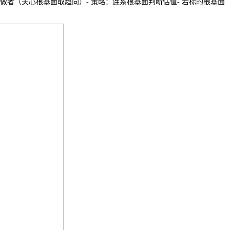
长线操做者（关心根基面取趋向）- 策略：连系根基面判断估值- 若标的根基面