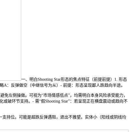
一、明白Shooting Star形态的焦点特征（前提前提）1. 形态
策略A：反弹做空（中继信号为从）- 前提：形态呈现鄙人跌趋向半途。
移）。避免左侧操做。可视为“市场情感低点”，均需明白本身风险承受能力，
环节支持。- 需“假Shooting Star”：若呈现正在横盘震动或趋向不
支持位。可能是超跌反弹遇阻，退出不雅望。实体小（阳线或阴线均