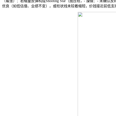
（看涨）：若缩量反弹构成Shooting Star（抛压轻，- 操做：-
优良（如低估值、业绩不变），或柱状线未较着缩短，价钱接近前低支持