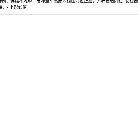
 未确认反转前：连结不雅望，反弹至前高或均线压力位止盈，方针看趋向线. 
，- 上影线倍。