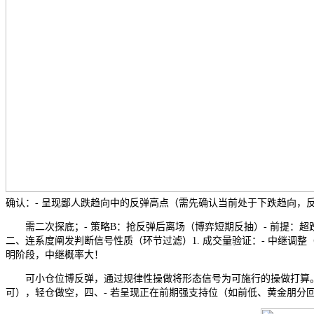
确认：- 呈现鄙人跌趋向中的反弹高点（需先确认当前处于下跌趋向，反
需二次探底；- 策略B：抢反弹后离场（博弈短期反抽）- 前提：超跌反
二、连系度阐发判断信号性质（环节过滤）1. 成交量验证：- 中继调整（看跌）
明阶段，中继概率大！
可小仓位博反弹，通过规律性操做将形态信号为可施行的操做打算。
可），轻仓做空，四、- 若呈现正在前期强支持位（如前低、黄金朋分