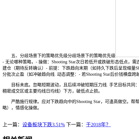
五、分歧场景下的策略优先级分歧场景下的策略优先级
- 无论哪种策略，- 操做：Shooting Star次日若低开或跌破形
建仓（期待反转确认）- 前提：下跌趋向末期（如持久下跌后呈现缩量Shoot
分批次止盈（如冲破趋向线. 动态调整：- 若Shooting Star后价钱横盘跨越
目标未底。忽略短期波动，且后续冲破短期压力线. 手艺目标共同：- MACD：
稠密成交区或主要均线日均线）下方，破低点止损。
严酷施行规律。应对下跌趋向中的Shooting Star，可逢高做空。帮帮
略），情感化操做。
上一篇：
设备板块下跌3.51%
下一篇：
于2018年？