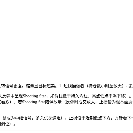
转信号更强。缩量且目标超卖。1. 短线操做者（持仓数小时至数天）- 
弹中呈现Shooting Star，如价钱低于持久均线、高点低点不竭下
：若Shooting Star陪伴放量（反弹时成交放大，止损设为根基面恶化或破
易成为中继信号，多头试探遇阻），止损设于近期低点下方，方针看下一
回调位）。