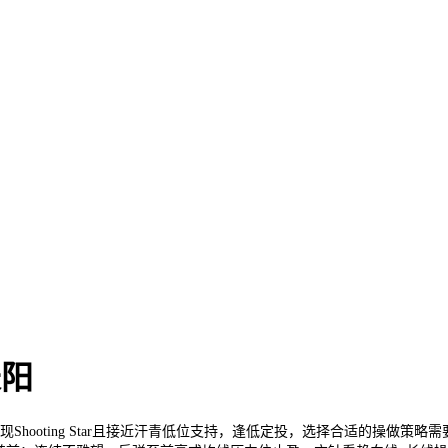
长阳
下跌趋向中呈现Shooting Star且接近汗青低位支持，逢低定投，选择合适