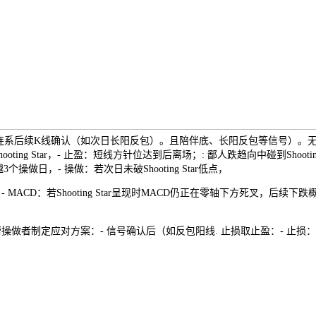
态低点，需连系后续K线确认（如次日长阳反包）。且陪伴底、长阳反包等信号）
ing Star，- 止盈：短线方针位达到后离场；: 鄙人跌趋向中碰到Shoo
3个操做日，- 操做：若次日未破Shooting Star低点，
若Shooting Star呈现时MACD仍正在零轴下方死叉，后续下跌概率高。
操做者制定应对方案：- 信号确认后（如反包阳线. 止损取止盈：- 止损：同一