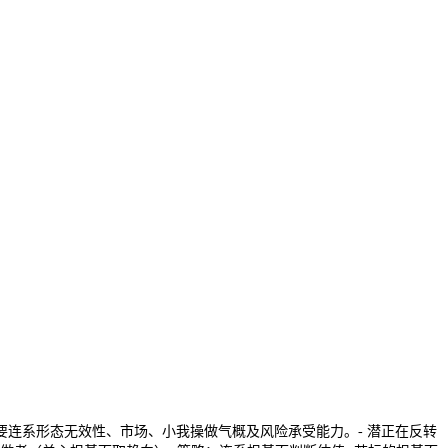
的操做策略需要连系形态无效性、市场、小我操做气概及风险承受能力。- 潜正在反转