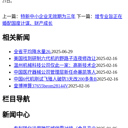
21日。
上一篇：
特新中小企业无效期为三年
下一篇：
增专业旨正在
婚配国度计谋、财产成长
相关新闻
全省平均降水量26.
2025-06-29
美国找到研制六代机的野路子连夜修改让
2025-02-16
温州机械科技公司仅此一家：高新技术企
2025-02-16
中国医疗器械公司管理层新任命暴凯等人
2025-02-16
中国6代机刚试飞殖人破防3天改200多条B
2025-02-16
皇博神算37655beom28144V
2025-02-16
栏目导航
新闻中心