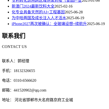
专利转化运用跨区域供需对接（食品产业
2025-01-06
新澳门2024最新饮料大全
2025-02-16
化专业具备天然的AI+工程基因
2025-06-28
为中哈两国及成长注入人才活水
2025-06-19
iPhone2027再次被确认：全玻璃设想+续航升
2025-06-19
联系我们
CONTACT US
联系人：郭经理
手机：18132326655
电话：0310-6566620
邮箱：441520902@qq.com
地址： 河北省邯郸市大名府路京府工业城