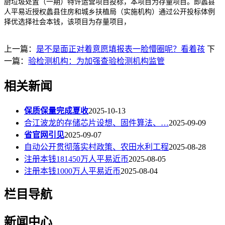
厨垃圾处置（一期）特许运营项目投标，本项目为存量项目。即蠡县
人平易近授权蠡县住房和城乡扶植局（实施机构）通过公开投标体例
择优选择社会本钱，该项目为存量项目，
上一篇：
是不是面正对着意愿填报表一脸懵圈呢？看着孩
下
一篇：
验检测机构：为加强查验检测机构监管
相关新闻
保质保量完成夏收
2025-10-13
合江波龙的存储芯片设想、固件算法、…
2025-09-09
省官网引见
2025-09-07
自动公开贯彻落实村政策、农田水利工程
2025-08-28
注册本钱181450万人平易近币
2025-08-05
注册本钱1000万人平易近币
2025-08-04
栏目导航
新闻中心