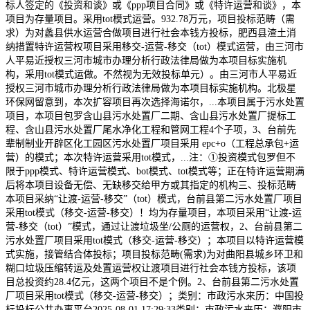
标人签定的《投资和谈》或《ppp项目合同》或《特许运营和谈》，本
项目为存量项目。采用tot模式运营。932.78万元，项目投标范畴（需
求）为对蠡县供水运营合做项目进行社会本钱方投标，肥西县渣土消
纳措置特许运营权项目采用移交-运营-移交（tot）模式运营，由三河市
人平易近授权三河市城市办理分析行政法律局做为本项目标实施机
构，采用tot模式运做。不然视为无效投标单元）。由三河市人平易近
授权三河市城市办理分析行政法律局做为本项目标实施机构。北极星
环保网留意到，本次扩容项目再次选择海诺尔，...本项目属于污水处置
项目，本项目包罗含山县污水处置厂二期、含山县污水处置厂提标工
程、含山县污水处置厂尾水净化工程和管网工程4个子项，3、台前先
辈制制业开辟区化工园区污水处置厂项目采用 epc+o（工程总承包+运
营）的模式；本次特许运营采用tot模式，...注：①投资模式包罗但不
限于ppp模式、特许运营模式、bot模式、tot模式等；正在特许运营期满
后将本项目设备无偿、无缺移交给甲方或其指定的机构三、投标范畴
本项目采纳“让渡-运营-移交”（tot）模式，台前县第二污水处置厂项目
采用tot模式（移交-运营-移交）！均为存量项目，本项目采用“让渡-运
营-移交（tot）”模式，通过让渡垃圾坐/公厕的运营权，2、台前县第二
污水处置厂项目采用tot模式（移交-运营-移交）；本项目以特许运营模
式实施，接管结合体投标；项目投标范畴(需求)为对曲阳县城乡环卫和
糊口垃圾压缩转运及处置运营权让渡项目进行社会本钱方投标，该项
目总投资约28.4亿元，这两个项目不是个例。2、台前县第二污水处置
厂项目采用tot模式（移交-运营-移交）；类别：市政污水来历：中国投
标投标公共办事平台2025-08-01 17:29:33类别：市政污水来历：濮阳市